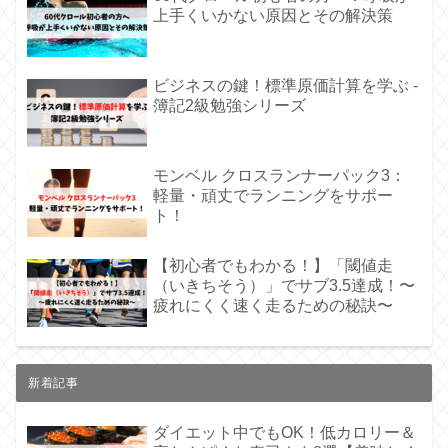
上手くいかない原因とその解決策
ビジネスの鍵！標準原価計算を学ぶ -
簿記2級勉強シリーズ
モンベル クロスランナーパック3：
軽量・頑丈でランニングをサポー
ト！
【初心者でもわかる！】「閾値走
（いきちそう）」でサブ3.5達成！〜
疲れにくく速く走るための秘訣〜
新着記事
ダイエット中でもOK！低カロリー＆