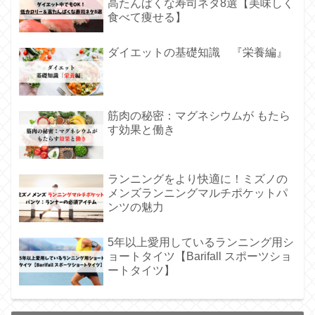
高たんぱくな寿司ネタ8選【美味しく
食べて痩せる】
ダイエットの基礎知識 『栄養編』
筋肉の秘密：マグネシウムが もたら
す効果と働き
ランニングをより快適に！ミズノの
メンズランニングマルチポケットパ
ンツの魅力
5年以上愛用しているランニング用シ
ョートタイツ【Barifall スポーツショ
ートタイツ】