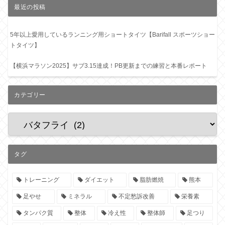
最近の投稿
5年以上愛用しているランニング用ショートタイツ【Barifall スポーツショー
トタイツ】
【横浜マラソン2025】サブ3.15達成！PB更新までの練習と本番レポート
カテゴリー
タグ
トレーニング
ダイエット
脂肪燃焼
熊本
足やせ
ミネラル
不定愁訴改善
栄養素
タンパク質
整体
冷え性
整体師
足つり