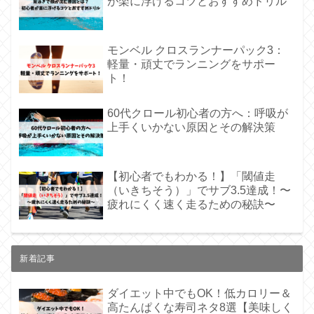
が楽に浮けるコツとおすすめドリル
モンベル クロスランナーパック3：
軽量・頑丈でランニングをサポー
ト！
60代クロール初心者の方へ：呼吸が
上手くいかない原因とその解決策
【初心者でもわかる！】「閾値走
（いきちそう）」でサブ3.5達成！〜
疲れにくく速く走るための秘訣〜
新着記事
ダイエット中でもOK！低カロリー＆
高たんぱくな寿司ネタ8選【美味しく