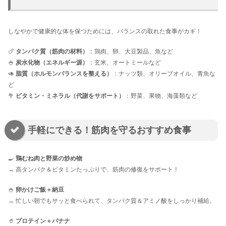
しなやかで健康的な体を保つためには、バランスの取れた食事がカギ！
🍗
タンパク質（筋肉の材料）
：鶏肉、卵、大豆製品、魚など
🍚
炭水化物（エネルギー源）
：玄米、オートミールなど
🥑
脂質（ホルモンバランスを整える）
：ナッツ類、オリーブオイル、青魚な
ど
🥦
ビタミン・ミネラル（代謝をサポート）
：野菜、果物、海藻類など
手軽にできる！筋肉を守るおすすめ食事
🍳
鶏むね肉と野菜の炒め物
→ 高タンパク＆ビタミンたっぷりで、筋肉の修復をサポート！
🍚
卵かけご飯＋納豆
→ 忙しい朝でもサッと食べられて、タンパク質＆アミノ酸をしっかり補給。
🥤
プロテイン＋バナナ