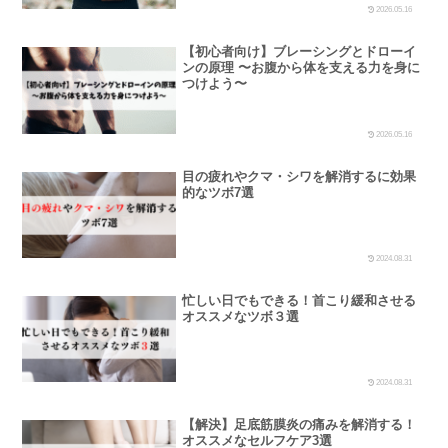
2026.05.16
【初心者向け】ブレーシングとドローイ
ンの原理 〜お腹から体を支える力を身に
つけよう〜
2026.05.16
目の疲れやクマ・シワを解消するに効果
的なツボ7選
2024.08.31
忙しい日でもできる！首こり緩和させる
オススメなツボ３選
2024.08.31
【解決】足底筋膜炎の痛みを解消する！
オススメなセルフケア3選