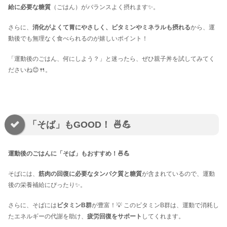
給に必要な糖質
（ごはん）がバランスよく摂れます✨。
さらに、
消化がよくて胃にやさしく、ビタミンやミネラルも摂れる
から、運
動後でも無理なく食べられるのが嬉しいポイント！
「運動後のごはん、何にしよう？」と迷ったら、ぜひ親子丼を試してみてく
ださいね😊🍴。
「そば」もGOOD！ 🍜💪
運動後のごはんに「そば」もおすすめ！🍜💪
そばには、
筋肉の回復に必要なタンパク質と糖質
が含まれているので、運動
後の栄養補給にぴったり✨。
さらに、そばには
ビタミンB群
が豊富！💡 このビタミンB群は、運動で消耗し
たエネルギーの代謝を助け、
疲労回復をサポート
してくれます。