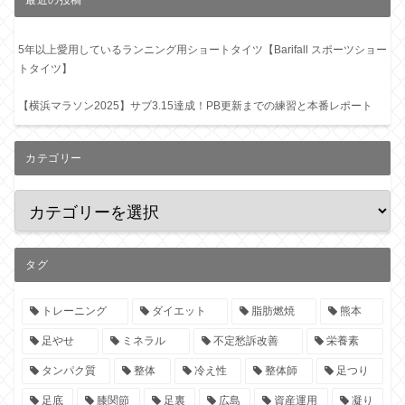
5年以上愛用しているランニング用ショートタイツ【Barifall スポーツショー
トタイツ】
【横浜マラソン2025】サブ3.15達成！PB更新までの練習と本番レポート
カテゴリー
タグ
トレーニング
ダイエット
脂肪燃焼
熊本
足やせ
ミネラル
不定愁訴改善
栄養素
タンパク質
整体
冷え性
整体師
足つり
足底
膝関節
足裏
広島
資産運用
凝り