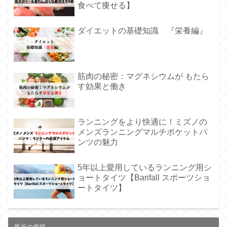
食べて痩せる】
ダイエットの基礎知識 『栄養編』
筋肉の秘密：マグネシウムが もたら
す効果と働き
ランニングをより快適に！ミズノの
メンズランニングマルチポケットパ
ンツの魅力
5年以上愛用しているランニング用シ
ョートタイツ【Barifall スポーツショ
ートタイツ】
最近の投稿