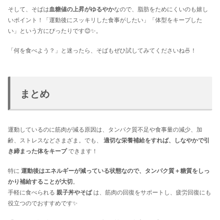
そして、そばは
血糖値の上昇がゆるやか
なので、脂肪をためにくいのも嬉し
いポイント！「運動後にスッキリした食事がしたい」「体型をキープした
い」という方にぴったりです😊✨。
「何を食べよう？」と迷ったら、そばもぜひ試してみてくださいね🍜！
まとめ
運動しているのに筋肉が減る原因は、タンパク質不足や食事量の減少、加
齢、ストレスなどさまざま。でも、
適切な栄養補給をすれば、しなやかで引
き締まった体をキープ
できます！
特に
運動後はエネルギーが減っている状態なので、タンパク質＋糖質をしっ
かり補給することが大切
。
手軽に食べられる
親子丼やそば
は、筋肉の回復をサポートし、疲労回復にも
役立つのでおすすめです✨