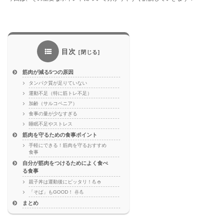
目次
筋肉が減る5つの原因
タンパク質が足りていない
運動不足（特に筋トレ不足）
加齢（サルコペニア）
食事の量が少なすぎる
睡眠不足やストレス
筋肉を守るための食事ポイント
手軽にできる！筋肉を守るおすすめ
食事
自分が筋肉をつけるためによく食べ
る食事
親子丼は運動後にピッタリ！💪🍚
「そば」もGOOD！ 🍜💪
まとめ