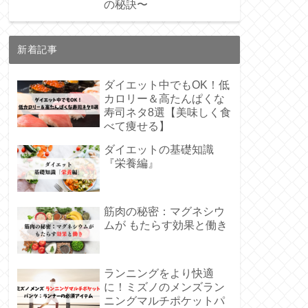
の秘訣〜
新着記事
ダイエット中でもOK！低
カロリー＆高たんぱくな
寿司ネタ8選【美味しく食
べて痩せる】
ダイエットの基礎知識
『栄養編』
筋肉の秘密：マグネシウ
ムが もたらす効果と働き
ランニングをより快適
に！ミズノのメンズラン
ニングマルチポケットパ