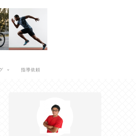
グ
指導依頼