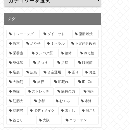
タグ
トレーニング
ダイエット
脂肪燃焼
熊本
足やせ
ミネラル
不定愁訴改善
栄養素
タンパク質
整体
冷え性
整体師
足つり
足底
膝関節
足裏
広島
資産運用
凝り
お金
大胸筋
旅行
肌荒れ
iDeCo
炎症
ストレッチ
筋持久力
福岡
筋肥大
京都
むくみ
水泳
脂肪酸
ボディメイク
ほぐし
肩こり
首こり
大阪
コラーゲン