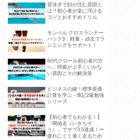
背泳ぎで顔が沈む原因と
は？初心者が楽に浮ける
コツとおすすめドリル
モンベル クロスランナー
パック3：軽量・頑丈でラ
ンニングをサポート！
60代クロール初心者の方
へ：呼吸が上手くいかな
い原因とその解決策
ビジネスの鍵！標準原価
計算を学ぶ - 簿記2級勉強
シリーズ
【初心者でもわかる！】
「閾値走（いきちそ
う）」でサブ3.5達成！〜
疲れにくく速く走るため