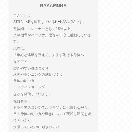
NAKAMURA
こんにちは。
STRB LABを運営しているNAKAMURAです。
整体師・トレーナーとして15年以上、
水泳指導やパーソナル指導を中心に活動していま
す。
現在は、
「重心と連動を整えて、力まず動ける身体へ」
をテーマに、
動きやすい身体づくり
水泳やランニングの感覚づくり
身体の使い方
コンディショニング
などを発信しています。
私自身も、
トライアスロンやフルマラソンに挑戦しながら、
日々身体の使い方や動きについて実践と研究を続
けています。
頑張っているのに動きづらい。