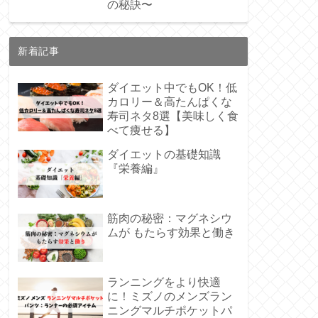
の秘訣〜
新着記事
ダイエット中でもOK！低
カロリー＆高たんぱくな
寿司ネタ8選【美味しく食
べて痩せる】
ダイエットの基礎知識
『栄養編』
筋肉の秘密：マグネシウ
ムが もたらす効果と働き
ランニングをより快適
に！ミズノのメンズラン
ニングマルチポケットパ