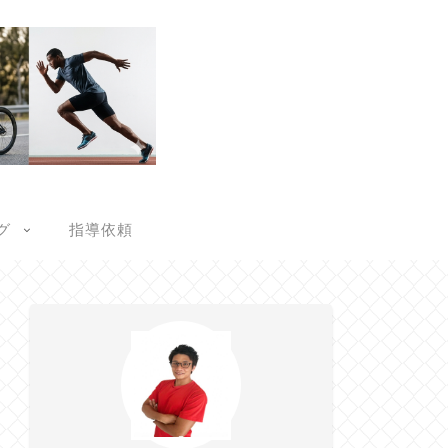
グ
指導依頼