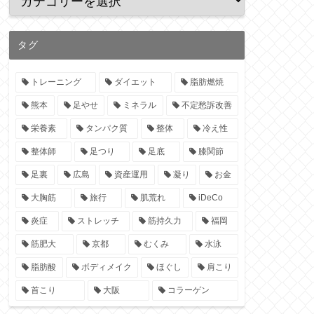
タグ
トレーニング
ダイエット
脂肪燃焼
熊本
足やせ
ミネラル
不定愁訴改善
栄養素
タンパク質
整体
冷え性
整体師
足つり
足底
膝関節
足裏
広島
資産運用
凝り
お金
大胸筋
旅行
肌荒れ
iDeCo
炎症
ストレッチ
筋持久力
福岡
筋肥大
京都
むくみ
水泳
脂肪酸
ボディメイク
ほぐし
肩こり
首こり
大阪
コラーゲン