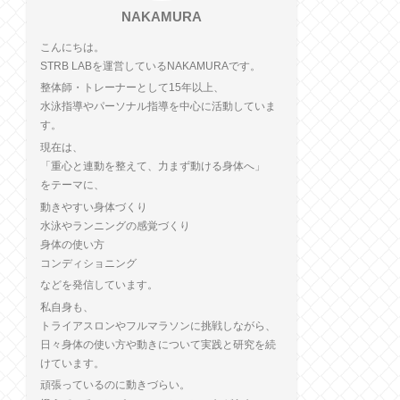
NAKAMURA
こんにちは。
STRB LABを運営しているNAKAMURAです。
整体師・トレーナーとして15年以上、
水泳指導やパーソナル指導を中心に活動していま
す。
現在は、
「重心と連動を整えて、力まず動ける身体へ」
をテーマに、
動きやすい身体づくり
水泳やランニングの感覚づくり
身体の使い方
コンディショニング
などを発信しています。
私自身も、
トライアスロンやフルマラソンに挑戦しながら、
日々身体の使い方や動きについて実践と研究を続
けています。
頑張っているのに動きづらい。