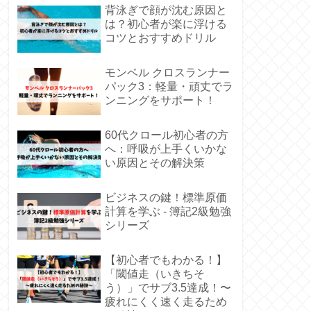
背泳ぎで顔が沈む原因と
は？初心者が楽に浮ける
コツとおすすめドリル
モンベル クロスランナー
パック3：軽量・頑丈でラ
ンニングをサポート！
60代クロール初心者の方
へ：呼吸が上手くいかな
い原因とその解決策
ビジネスの鍵！標準原価
計算を学ぶ - 簿記2級勉強
シリーズ
【初心者でもわかる！】
「閾値走（いきちそ
う）」でサブ3.5達成！〜
疲れにくく速く走るため