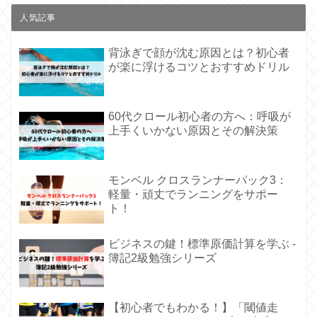
人気記事
背泳ぎで顔が沈む原因とは？初心者
が楽に浮けるコツとおすすめドリル
60代クロール初心者の方へ：呼吸が
上手くいかない原因とその解決策
モンベル クロスランナーパック3：
軽量・頑丈でランニングをサポー
ト！
ビジネスの鍵！標準原価計算を学ぶ -
簿記2級勉強シリーズ
【初心者でもわかる！】「閾値走