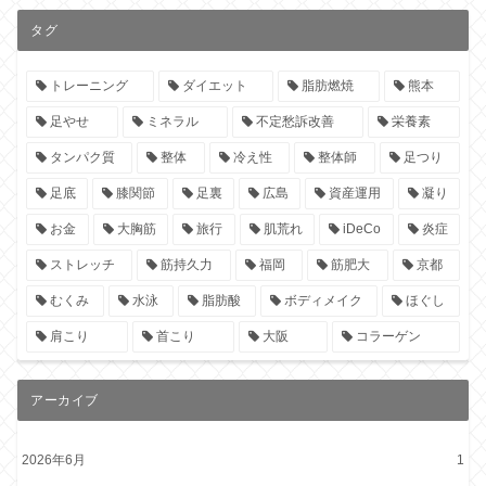
タグ
トレーニング
ダイエット
脂肪燃焼
熊本
足やせ
ミネラル
不定愁訴改善
栄養素
タンパク質
整体
冷え性
整体師
足つり
足底
膝関節
足裏
広島
資産運用
凝り
お金
大胸筋
旅行
肌荒れ
iDeCo
炎症
ストレッチ
筋持久力
福岡
筋肥大
京都
むくみ
水泳
脂肪酸
ボディメイク
ほぐし
肩こり
首こり
大阪
コラーゲン
アーカイブ
2026年6月
1