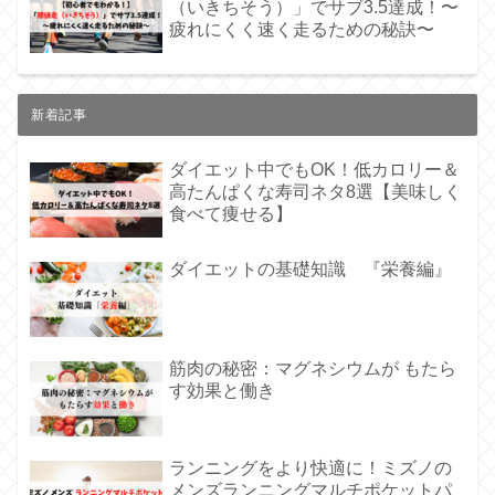
（いきちそう）」でサブ3.5達成！〜
疲れにくく速く走るための秘訣〜
新着記事
ダイエット中でもOK！低カロリー＆
高たんぱくな寿司ネタ8選【美味しく
食べて痩せる】
ダイエットの基礎知識 『栄養編』
筋肉の秘密：マグネシウムが もたら
す効果と働き
ランニングをより快適に！ミズノの
メンズランニングマルチポケットパ