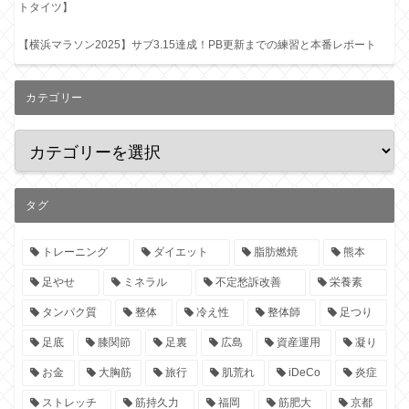
トタイツ】
【横浜マラソン2025】サブ3.15達成！PB更新までの練習と本番レポート
カテゴリー
タグ
トレーニング
ダイエット
脂肪燃焼
熊本
足やせ
ミネラル
不定愁訴改善
栄養素
タンパク質
整体
冷え性
整体師
足つり
足底
膝関節
足裏
広島
資産運用
凝り
お金
大胸筋
旅行
肌荒れ
iDeCo
炎症
ストレッチ
筋持久力
福岡
筋肥大
京都