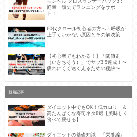
モンベル クロスランナーパック3：
軽量・頑丈でランニングをサポー
ト！
60代クロール初心者の方へ：呼吸が
上手くいかない原因とその解決策
【初心者でもわかる！】「閾値走
（いきちそう）」でサブ3.5達成！〜
疲れにくく速く走るための秘訣〜
新着記事
ダイエット中でもOK！低カロリー＆
高たんぱくな寿司ネタ8選【美味しく
食べて痩せる】
ダイエットの基礎知識 『栄養編』