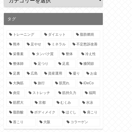
タグ
トレーニング
ダイエット
脂肪燃焼
熊本
足やせ
ミネラル
不定愁訴改善
栄養素
タンパク質
整体
冷え性
整体師
足つり
足底
膝関節
足裏
広島
資産運用
凝り
お金
大胸筋
旅行
肌荒れ
iDeCo
炎症
ストレッチ
筋持久力
福岡
筋肥大
京都
むくみ
水泳
脂肪酸
ボディメイク
ほぐし
肩こり
首こり
大阪
コラーゲン