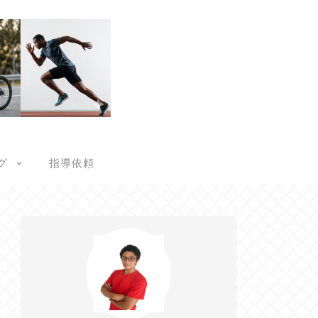
グ
指導依頼