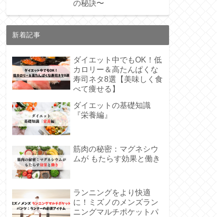
の秘訣〜
新着記事
ダイエット中でもOK！低
カロリー＆高たんぱくな
寿司ネタ8選【美味しく食
べて痩せる】
ダイエットの基礎知識
『栄養編』
筋肉の秘密：マグネシウ
ムが もたらす効果と働き
ランニングをより快適
に！ミズノのメンズラン
ニングマルチポケットパ