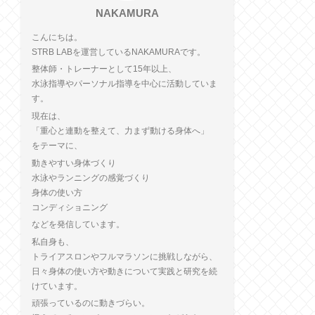
NAKAMURA
こんにちは。
STRB LABを運営しているNAKAMURAです。
整体師・トレーナーとして15年以上、
水泳指導やパーソナル指導を中心に活動していま
す。
現在は、
「重心と連動を整えて、力まず動ける身体へ」
をテーマに、
動きやすい身体づくり
水泳やランニングの感覚づくり
身体の使い方
コンディショニング
などを発信しています。
私自身も、
トライアスロンやフルマラソンに挑戦しながら、
日々身体の使い方や動きについて実践と研究を続
けています。
頑張っているのに動きづらい。