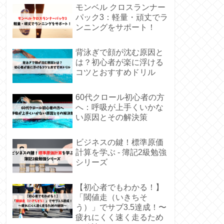
モンベル クロスランナー
パック3：軽量・頑丈でラ
ンニングをサポート！
背泳ぎで顔が沈む原因と
は？初心者が楽に浮ける
コツとおすすめドリル
60代クロール初心者の方
へ：呼吸が上手くいかな
い原因とその解決策
ビジネスの鍵！標準原価
計算を学ぶ - 簿記2級勉強
シリーズ
【初心者でもわかる！】
「閾値走（いきちそ
う）」でサブ3.5達成！〜
疲れにくく速く走るため