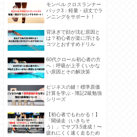
モンベル クロスランナー
パック3：軽量・頑丈でラ
ンニングをサポート！
背泳ぎで顔が沈む原因と
は？初心者が楽に浮ける
コツとおすすめドリル
60代クロール初心者の方
へ：呼吸が上手くいかな
い原因とその解決策
ビジネスの鍵！標準原価
計算を学ぶ - 簿記2級勉強
シリーズ
【初心者でもわかる！】
「閾値走（いきちそ
う）」でサブ3.5達成！〜
疲れにくく速く走るため