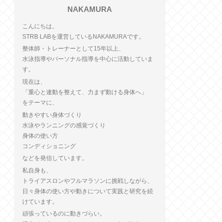
NAKAMURA
こんにちは。
STRB LABを運営しているNAKAMURAです。
整体師・トレーナーとして15年以上、
水泳指導やパーソナル指導を中心に活動していま
す。
現在は、
「重心と連動を整えて、力まず動ける身体へ」
をテーマに、
動きやすい身体づくり
水泳やランニングの感覚づくり
身体の使い方
コンディショニング
などを発信しています。
私自身も、
トライアスロンやフルマラソンに挑戦しながら、
日々身体の使い方や動きについて実践と研究を続
けています。
頑張っているのに動きづらい。