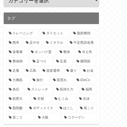
タグ
トレーニング
ダイエット
脂肪燃焼
熊本
足やせ
ミネラル
不定愁訴改善
栄養素
タンパク質
整体
冷え性
整体師
足つり
足底
膝関節
足裏
広島
資産運用
凝り
お金
大胸筋
旅行
肌荒れ
iDeCo
炎症
ストレッチ
筋持久力
福岡
筋肥大
京都
むくみ
水泳
脂肪酸
ボディメイク
ほぐし
肩こり
首こり
大阪
コラーゲン