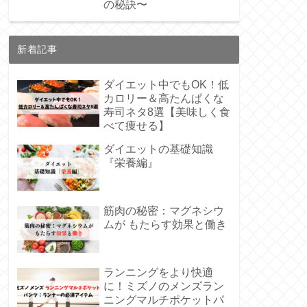
の秘訣〜
新着記事
ダイエット中でもOK！低
カロリー＆高たんぱくな
寿司ネタ8選【美味しく食
べて痩せる】
ダイエットの基礎知識
『栄養編』
筋肉の秘密：マグネシウ
ムが もたらす効果と働き
ランニングをより快適
に！ミズノのメンズラン
ニングマルチポケットパ