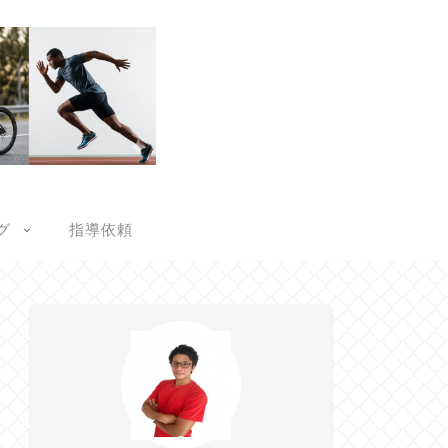
グ
指導依頼