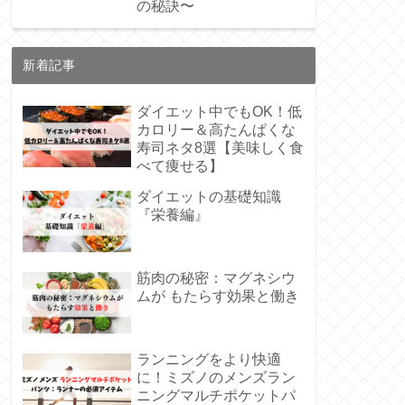
の秘訣〜
新着記事
ダイエット中でもOK！低
カロリー＆高たんぱくな
寿司ネタ8選【美味しく食
べて痩せる】
ダイエットの基礎知識
『栄養編』
筋肉の秘密：マグネシウ
ムが もたらす効果と働き
ランニングをより快適
に！ミズノのメンズラン
ニングマルチポケットパ