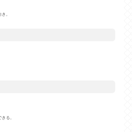
向き。
できる。