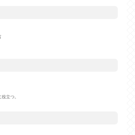
富
に役立つ。