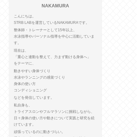
NAKAMURA
こんにちは。
STRB LABを運営しているNAKAMURAです。
整体師・トレーナーとして15年以上、
水泳指導やパーソナル指導を中心に活動していま
す。
現在は、
「重心と連動を整えて、力まず動ける身体へ」
をテーマに、
動きやすい身体づくり
水泳やランニングの感覚づくり
身体の使い方
コンディショニング
などを発信しています。
私自身も、
トライアスロンやフルマラソンに挑戦しながら、
日々身体の使い方や動きについて実践と研究を続
けています。
頑張っているのに動きづらい。