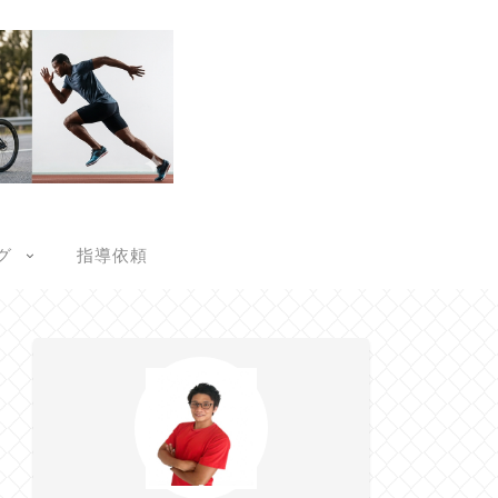
グ
指導依頼