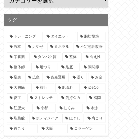
タグ
トレーニング
ダイエット
脂肪燃焼
熊本
足やせ
ミネラル
不定愁訴改善
栄養素
タンパク質
整体
冷え性
整体師
足つり
足底
膝関節
足裏
広島
資産運用
凝り
お金
大胸筋
旅行
肌荒れ
iDeCo
炎症
ストレッチ
筋持久力
福岡
筋肥大
京都
むくみ
水泳
脂肪酸
ボディメイク
ほぐし
肩こり
首こり
大阪
コラーゲン