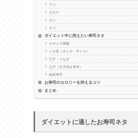
アジ
ホタテ
カニ
タコ
ダイエット中に控えたい寿司ネタ
ネギトロ軍艦
トロ系（大トロ・中トロ）
穴子・うなぎ
玉子（玉子焼き寿司）
稲荷寿司
お寿司のカロリーを抑えるコツ
まとめ
ダイエットに適したお寿司ネタ