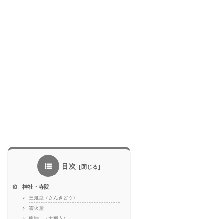
目次
神社・寺院
三鬼堂（さんきどう）
霊火堂
龍神 （大願寺）