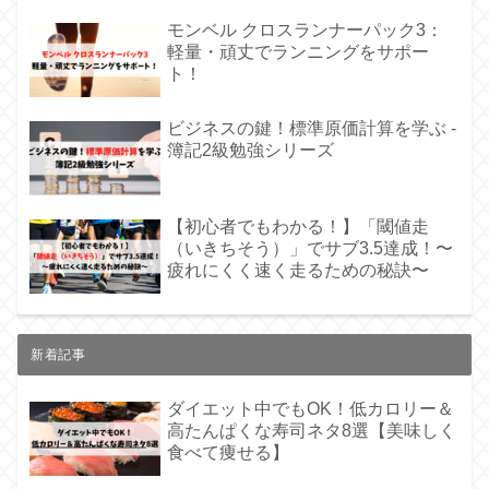
モンベル クロスランナーパック3：
軽量・頑丈でランニングをサポー
ト！
ビジネスの鍵！標準原価計算を学ぶ -
簿記2級勉強シリーズ
【初心者でもわかる！】「閾値走
（いきちそう）」でサブ3.5達成！〜
疲れにくく速く走るための秘訣〜
新着記事
ダイエット中でもOK！低カロリー＆
高たんぱくな寿司ネタ8選【美味しく
食べて痩せる】