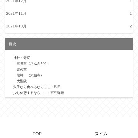
2021年12月
1
2021年11月
1
2021年10月
2
目次
神社・寺院
三鬼堂（さんきどう）
霊火堂
龍神 （大願寺）
大聖院
穴子なら食べるならここ：和田
少し休憩するならここ：宮島珈琲
TOP
スイム