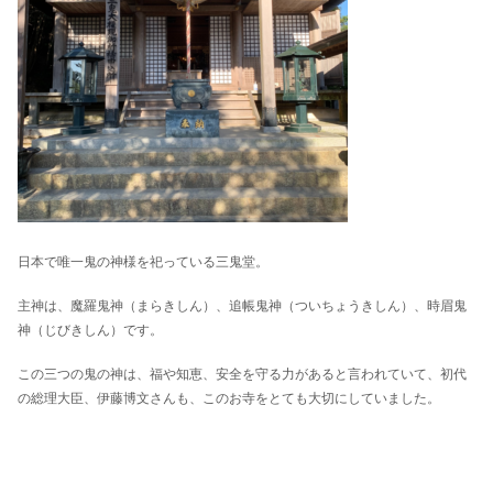
日本で唯一鬼の神様を祀っている三鬼堂。
主神は、魔羅鬼神（まらきしん）、追帳鬼神（ついちょうきしん）、時眉鬼
神（じびきしん）です。
この三つの鬼の神は、福や知恵、安全を守る力があると言われていて、初代
の総理大臣、伊藤博文さんも、このお寺をとても大切にしていました。