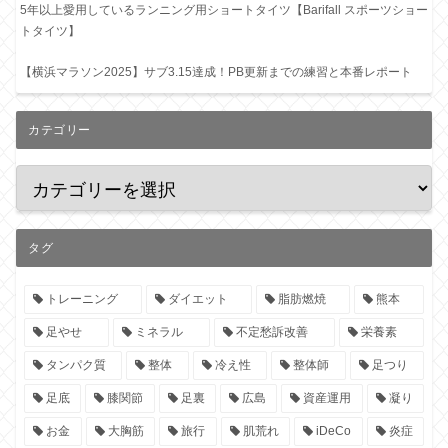
5年以上愛用しているランニング用ショートタイツ【Barifall スポーツショー
トタイツ】
【横浜マラソン2025】サブ3.15達成！PB更新までの練習と本番レポート
カテゴリー
タグ
トレーニング
ダイエット
脂肪燃焼
熊本
足やせ
ミネラル
不定愁訴改善
栄養素
タンパク質
整体
冷え性
整体師
足つり
足底
膝関節
足裏
広島
資産運用
凝り
お金
大胸筋
旅行
肌荒れ
iDeCo
炎症